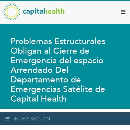
Capital
Skip
to
Health
main
–
content
Hamilton
Problemas Estructurales
Diagnostic
Obligan al Cierre de
Services
Emergencia del espacio
Updates
Arrendado Del
Departamento de
Emergencias Satélite de
Capital Health
IN THIS SECTION